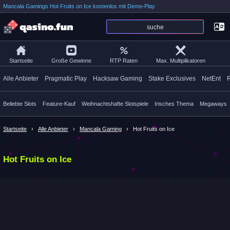
Mancala Gamings Hot Fruits on Ice kostenlos mit Demo-Play
Startseite
Große Gewinne
RTP Raten
Max. Multiplikatoren
Alle Anbieter
Pragmatic Play
Hacksaw Gaming
Stake Exclusives
NetEnt
Beliebte Slots
Feature-Kauf
Weihnachtshafte Slotspiele
Irisches Thema
Megaways
Startseite
Alle Anbieter
Mancala Gaming
Hot Fruits on Ice
Hot Fruits on Ice
Mancala
Gaming