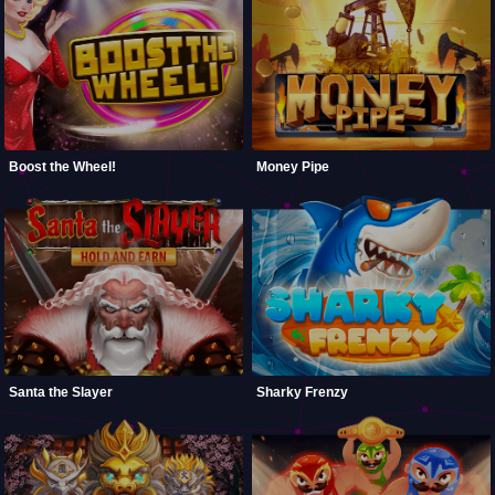
Boost the Wheel!
Money Pipe
Santa the Slayer
Sharky Frenzy