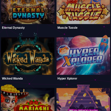
Eternal Dynasty
Muscle Tussle
Wicked Wanda
Hyper Xplorer