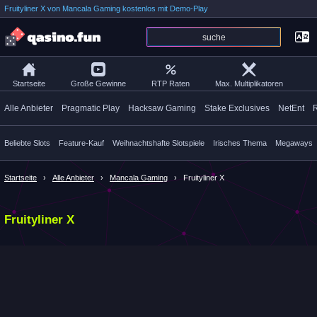
Fruityliner X von Mancala Gaming kostenlos mit Demo-Play
Startseite
Große Gewinne
RTP Raten
Max. Multiplikatoren
Alle Anbieter
Pragmatic Play
Hacksaw Gaming
Stake Exclusives
NetEnt
Beliebte Slots
Feature-Kauf
Weihnachtshafte Slotspiele
Irisches Thema
Megaways
Startseite
Alle Anbieter
Mancala Gaming
Fruityliner X
Fruityliner X
Mancala
Gaming