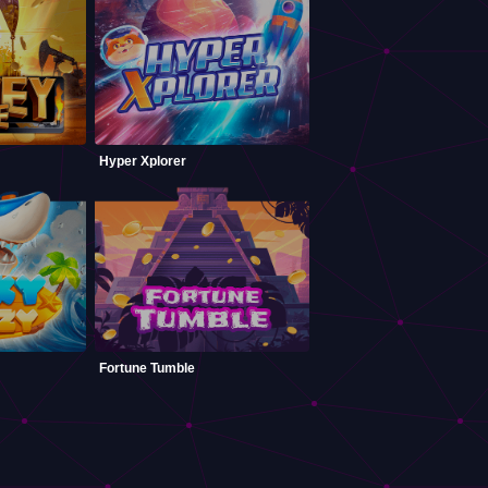
Hyper Xplorer
Fortune Tumble