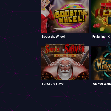
Boost the Wheel!
Fruityliner X
Santa the Slayer
Wicked Wan