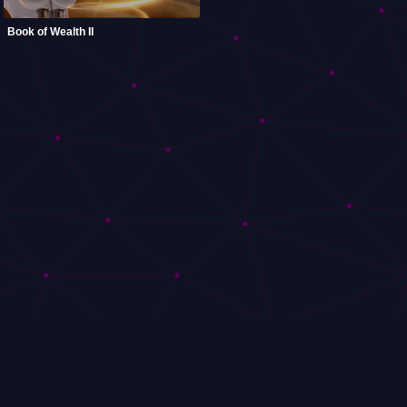
Book of Wealth II
@qasinofun
@qasinofun
Unsere Freunde
Datenschutzerklärung.
Cookie-Ric