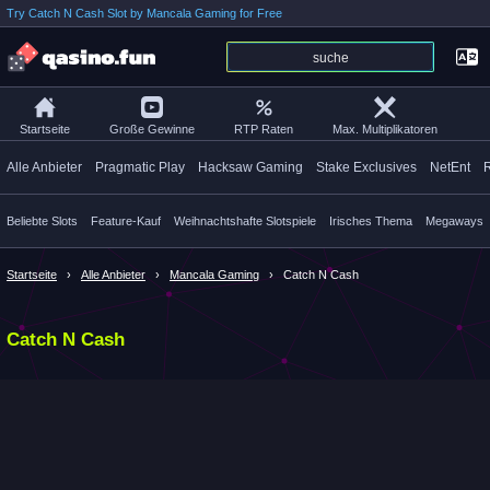
Try Catch N Cash Slot by Mancala Gaming for Free
Startseite
Große Gewinne
RTP Raten
Max. Multiplikatoren
Alle Anbieter
Pragmatic Play
Hacksaw Gaming
Stake Exclusives
NetEnt
Beliebte Slots
Feature-Kauf
Weihnachtshafte Slotspiele
Irisches Thema
Megaways
Startseite
Alle Anbieter
Mancala Gaming
Catch N Cash
Catch N Cash
Mancala
Gaming