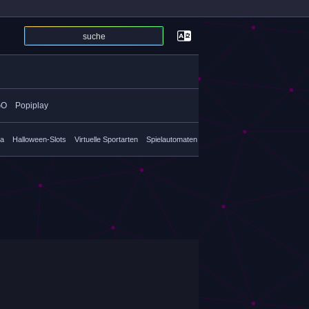
GO
Popiplay
a
Halloween-Slots
Virtuelle Sportarten
Spielautomaten