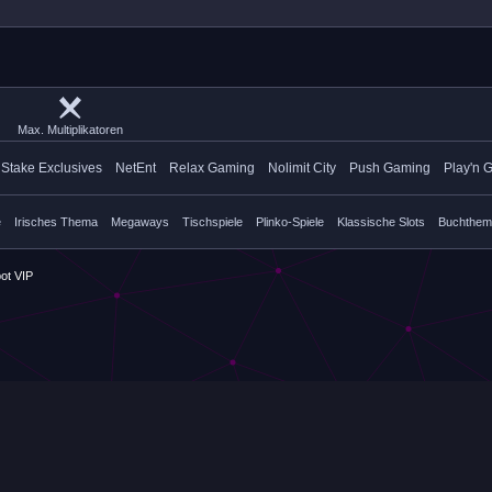
Max. Multiplikatoren
Stake Exclusives
NetEnt
Relax Gaming
Nolimit City
Push Gaming
Play'n 
e
Irisches Thema
Megaways
Tischspiele
Plinko-Spiele
Klassische Slots
Buchthem
ot VIP