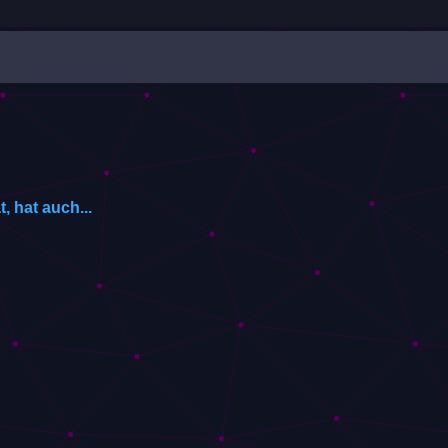
, hat auch...