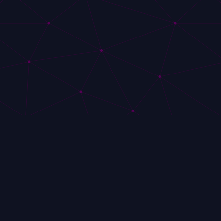
erantwortungsbewusst und innerhalb Ihrer
 Hilfe bei Organisationen wie
GamCare
oder