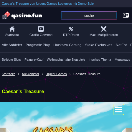
Caesar's Treasure von Urgent Games kostenlos mit Demo-Spiel
Startseite
Große Gewinne
RTP Raten
Max. Multiplikatoren
Alle Anbieter
Pragmatic Play
Hacksaw Gaming
Stake Exclusives
NetEnt
Beliebte Slots
Feature-Kauf
Weihnachtshafte Slotspiele
Irisches Thema
Megaways
Startseite
Alle Anbieter
Urgent Games
Caesar’s Treasure
Caesar’s Treasure
Urgent
Games