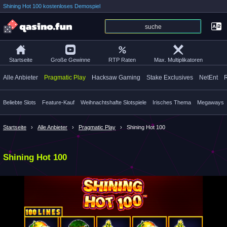
Shining Hot 100 kostenloses Demospiel
Startseite
Große Gewinne
RTP Raten
Max. Multiplikatoren
Alle Anbieter
Pragmatic Play
Hacksaw Gaming
Stake Exclusives
NetEnt
Beliebte Slots
Feature-Kauf
Weihnachtshafte Slotspiele
Irisches Thema
Megaways
Startseite
Alle Anbieter
Pragmatic Play
Shining Hot 100
Shining Hot 100
Pragmatic
Play