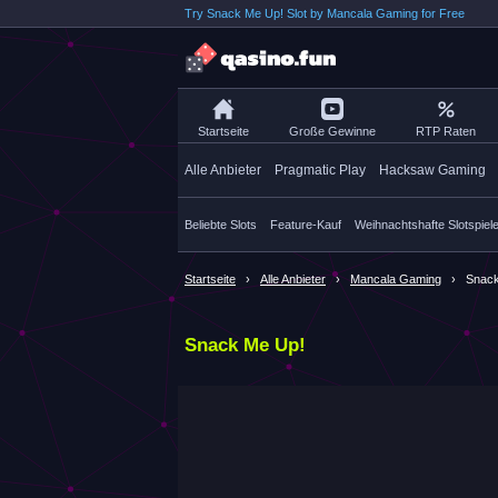
Try Snack Me Up! Slot by Mancala Gaming for Free
Startseite
Große Gewinne
RTP Raten
Alle Anbieter
Pragmatic Play
Hacksaw Gaming
Beliebte Slots
Feature-Kauf
Weihnachtshafte Slotspiel
Startseite
Alle Anbieter
Mancala Gaming
Snack
Snack Me Up!
Mancala
Gaming