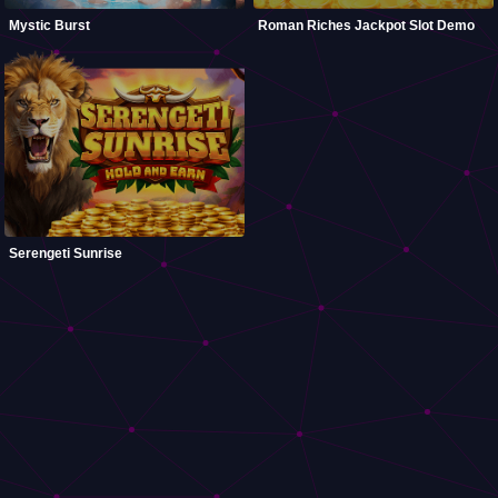
Mystic Burst
Roman Riches Jackpot Slot Demo
Serengeti Sunrise