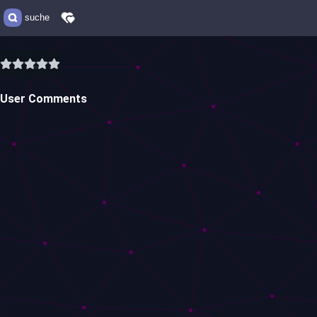
suche
User Comments