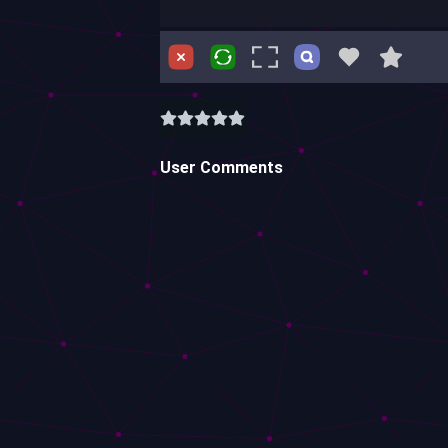
User Comments