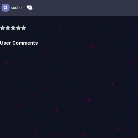
suche
User Comments