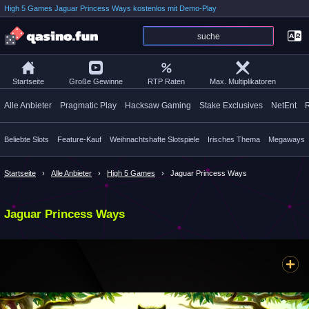
High 5 Games Jaguar Princess Ways kostenlos mit Demo-Play
Startseite
Große Gewinne
RTP Raten
Max. Multiplikatoren
Alle Anbieter
Pragmatic Play
Hacksaw Gaming
Stake Exclusives
NetEnt
Beliebte Slots
Feature-Kauf
Weihnachtshafte Slotspiele
Irisches Thema
Megaways
Startseite
Alle Anbieter
High 5 Games
Jaguar Princess Ways
Jaguar Princess Ways
High 5
Games