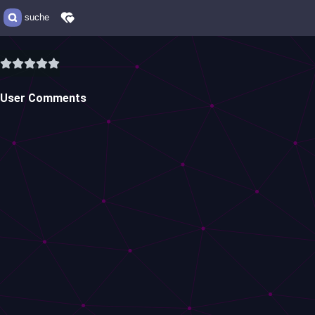
suche
User Comments