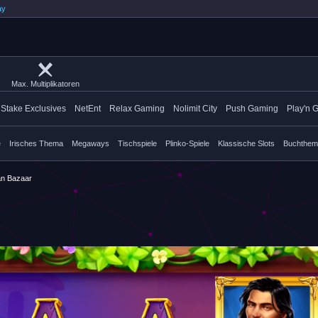
ay
Max. Multiplikatoren
Stake Exclusives
NetEnt
Relax Gaming
Nolimit City
Push Gaming
Play'n 
e
Irisches Thema
Megaways
Tischspiele
Plinko-Spiele
Klassische Slots
Buchthem
n Bazaar