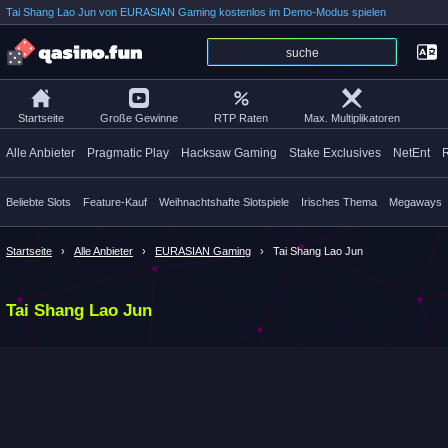
Tai Shang Lao Jun von EURASIAN Gaming kostenlos im Demo-Modus spielen
Startseite
Große Gewinne
RTP Raten
Max. Multiplikatoren
Alle Anbieter
Pragmatic Play
Hacksaw Gaming
Stake Exclusives
NetEnt
Beliebte Slots
Feature-Kauf
Weihnachtshafte Slotspiele
Irisches Thema
Megaways
Startseite
Alle Anbieter
EURASIAN Gaming
Tai Shang Lao Jun
Tai Shang Lao Jun
EURASIAN
Gaming