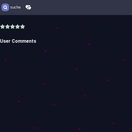
suche
User Comments