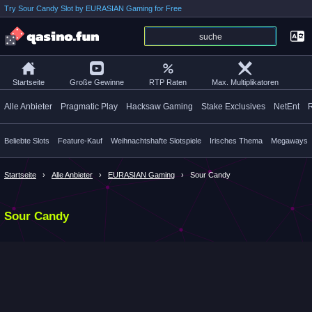
Try Sour Candy Slot by EURASIAN Gaming for Free
Startseite
Große Gewinne
RTP Raten
Max. Multiplikatoren
Alle Anbieter
Pragmatic Play
Hacksaw Gaming
Stake Exclusives
NetEnt
Beliebte Slots
Feature-Kauf
Weihnachtshafte Slotspiele
Irisches Thema
Megaways
Startseite
Alle Anbieter
EURASIAN Gaming
Sour Candy
Sour Candy
EURASIAN
Gaming