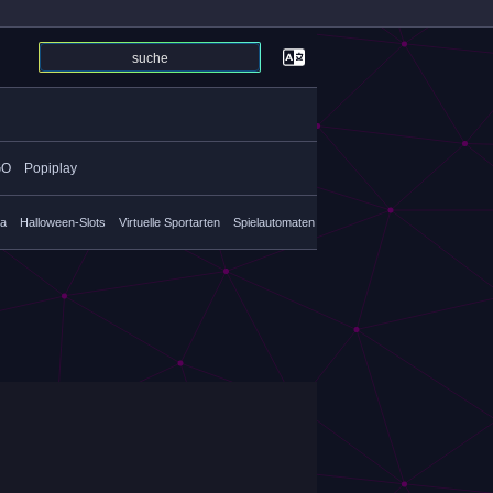
GO
Popiplay
a
Halloween-Slots
Virtuelle Sportarten
Spielautomaten