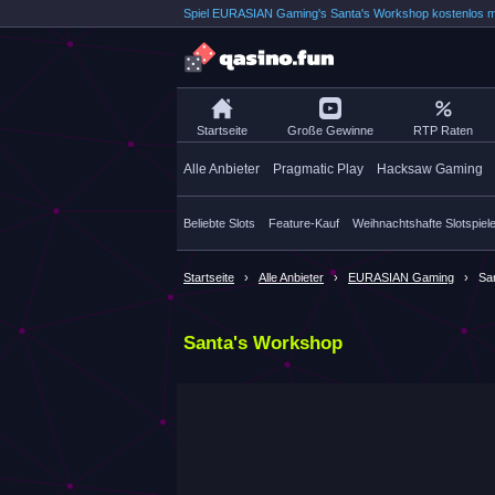
Spiel EURASIAN Gaming's Santa's Workshop kostenlos m
Startseite
Große Gewinne
RTP Raten
Alle Anbieter
Pragmatic Play
Hacksaw Gaming
Beliebte Slots
Feature-Kauf
Weihnachtshafte Slotspiel
Startseite
Alle Anbieter
EURASIAN Gaming
Sa
Santa's Workshop
EURASIAN
Gaming