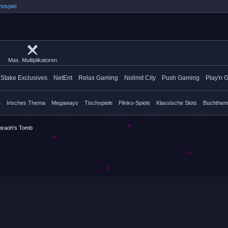
ospiel
Max. Multiplikatoren
Stake Exclusives
NetEnt
Relax Gaming
Nolimit City
Push Gaming
Play'n 
e
Irisches Thema
Megaways
Tischspiele
Plinko-Spiele
Klassische Slots
Buchthem
araoh's Tomb