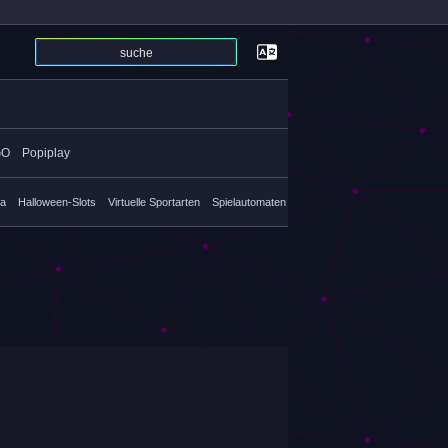
GO
Popiplay
a
Halloween-Slots
Virtuelle Sportarten
Spielautomaten