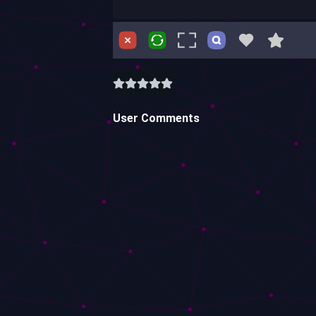
User Comments