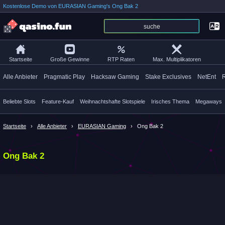
Kostenlose Demo von EURASIAN Gaming's Ong Bak 2
Startseite
Große Gewinne
RTP Raten
Max. Multiplikatoren
Alle Anbieter
Pragmatic Play
Hacksaw Gaming
Stake Exclusives
NetEnt
Beliebte Slots
Feature-Kauf
Weihnachtshafte Slotspiele
Irisches Thema
Megaways
Startseite
Alle Anbieter
EURASIAN Gaming
Ong Bak 2
Ong Bak 2
EURASIAN
Gaming