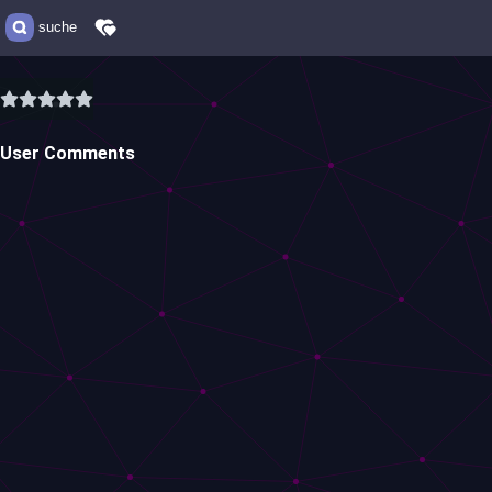
suche
User Comments