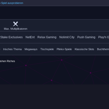
Spiel ausprobieren
Max. Multiplikatoren
Stake Exclusives
NetEnt
Relax Gaming
Nolimit City
Push Gaming
Play'n 
e
Irisches Thema
Megaways
Tischspiele
Plinko-Spiele
Klassische Slots
Buchthem
ishen Riches