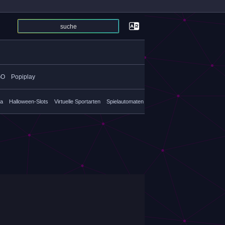
GO
Popiplay
a
Halloween-Slots
Virtuelle Sportarten
Spielautomaten