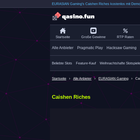
EURASIAN Gaming's Caishen Riches kostenlos mit Demo-
Startseite
Große Gewinne
RTP Raten
Alle Anbieter
Pragmatic Play
Hacksaw Gaming
Beliebte Slots
Feature-Kauf
Weihnachtshafte Slotspiel
Startseite
Alle Anbieter
EURASIAN Gaming
Ca
Caishen Riches
EURASIAN
Gaming