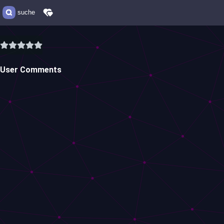
suche
User Comments