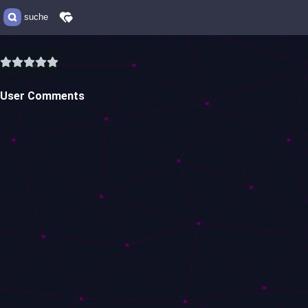
suche
User Comments