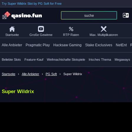
Try Super Wildrix Slot by PG Soft for Free
Startseite
Große Gewinne
RTP Raten
Max. Multiplikatoren
Alle Anbieter
Pragmatic Play
Hacksaw Gaming
Stake Exclusives
NetEnt
Beliebte Slots
Feature-Kauf
Weihnachtshafte Slotspiele
Irisches Thema
Megaways
Startseite
Alle Anbieter
PG Soft
Super Wildrix
Super Wildrix
PG
Soft