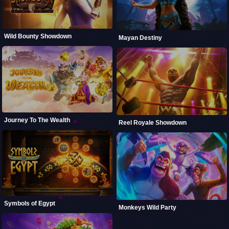
Wild Bounty Showdown
Mayan Destiny
Journey To The Wealth
Reel Royale Showdown
Symbols of Egypt
Monkeys Wild Party